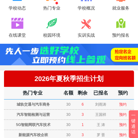
学校动态
热门专业
学校概况
就业服务




在线课堂
校园环境
实训实战
预约报名
2026年夏秋季招生计划
热门专业
名额
剩余
已报名
预约
城轨交通与汽车商务
30
6
刘雨涛
预约
汽车智能检测与运营
30
3
王国祥
预约
一
键
5G智能网联汽车技术
30
1
王 涛
预约
通
话
新能源汽车校企班
30
3
罗 晋
预约