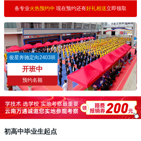
汽车新能源专修
30
3
王爱因
预约
各专业
火热预约中
现在预约还有
好礼相送
立即领取
美容快修店长班
30
3
孙 琴
预约
汽车快修快保创业
30
3
何志刚
预约
汽车涂装技术班
30
1
王景仰
预约
二手车评估师
15
3
魏志伟
预约
俊星奔驰定向2403班
新能源汽车校企班
30
3
董文亮
预约
开班中
预约名额
初高中毕业生起点