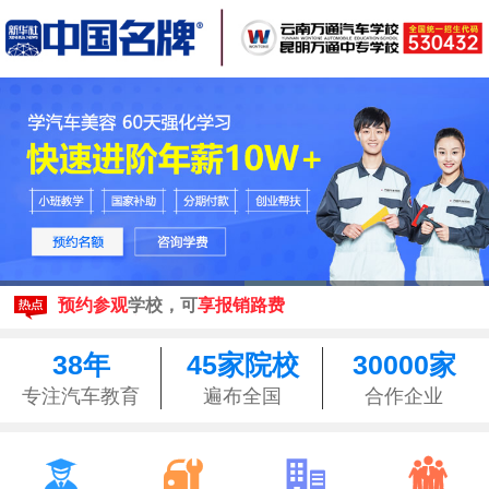
现在报名
享3500元助学金
来校参观均可享昆明
免费接站
预约参观
学校，可
享报销路费
现在报名
享3500元助学金
来校参观均可享昆明
免费接站
预约参观
学校，可
享报销路费
38年
45家院校
30000家
专注汽车教育
遍布全国
合作企业



