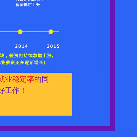
就业稳定率
的同
好工作！