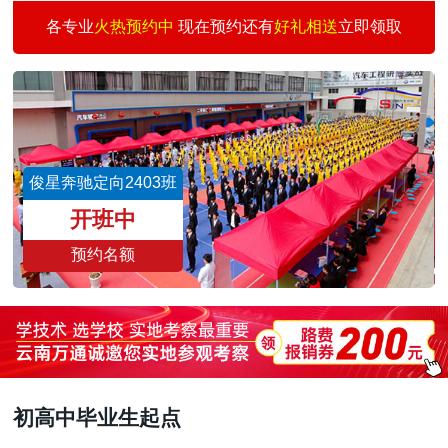
汽车快修快保创业
30
3
何志刚
预约
各专业
火热预约中
现在预约还有
好礼相送
立即领取
汽车涂装技术班
30
1
王景仰
预约
二手车评估师
15
3
魏志伟
预约
新能源汽车校企班
30
3
董文亮
预约
城轨交通与汽车商务
30
6
刘雨涛
预约
俊星奔驰定向2403班
汽车智能检测与运营
30
3
王国祥
预约
开班中
预约名额
初高中毕业生起点