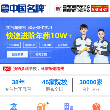
现在报名
享3500元助学金
来校参观均可享昆明
免费接站
预约参观
学校，可
享报销路费
现在报名
享3500元助学金
来校参观均可享昆明
免费接站
38年
45家院校
30000家
预约参观
学校，可
享报销路费
专注汽车教育
遍布全国
合作企业



