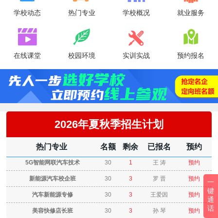
学校动态
热门专业
学校概况
就业服务




在线课堂
校园环境
实训实战
预约报名
2026年夏秋季招生计划
热门专业
名额
剩余
已报名
预约
5G智能网联汽车技术
30
1
王 涛
预约
新能源汽车校企班
30
3
罗 晋
预约
一
键
汽车新能源专修
30
3
王爱因
预约
通
话
美容快修店长班
30
3
孙 琴
预约