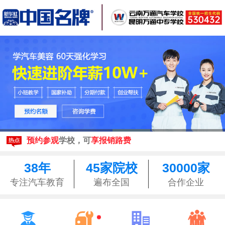
现在报名
享3500元助学金
来校参观均可享昆明
免费接站
预约参观
学校，可
享报销路费
现在报名
享3500元助学金
来校参观均可享昆明
免费接站
38年
45家院校
30000家
预约参观
学校，可
享报销路费
专注汽车教育
遍布全国
合作企业



