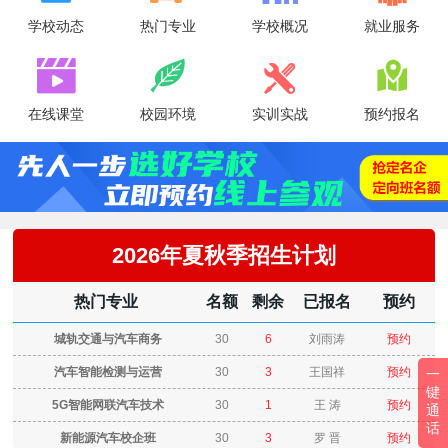
学校动态
热门专业
学校概况
就业服务




在线课堂
校园环境
实训实战
预约报名
2026年夏秋季招生计划
热门专业
名额
剩余
已报名
预约
城轨交通与汽车商务
30
6
刘雨涛
预约
汽车智能检测与运营
30
3
王国祥
预约
一
键
5G智能网联汽车技术
30
1
王 涛
预约
通
话
新能源汽车校企班
30
3
罗 晋
预约