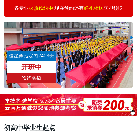
汽车新能源专修
30
3
王爱因
预约
各专业
火热预约中
现在预约还有
好礼相送
立即领取
美容快修店长班
30
3
孙 琴
预约
汽车快修快保创业
30
3
何志刚
预约
汽车涂装技术班
30
1
王景仰
预约
二手车评估师
15
3
魏志伟
预约
俊星奔驰定向2403班
新能源汽车校企班
30
3
董文亮
预约
开班中
预约名额
初高中毕业生起点