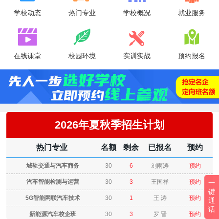
学校动态
热门专业
学校概况
就业服务




在线课堂
校园环境
实训实战
预约报名
2026年夏秋季招生计划
热门专业
名额
剩余
已报名
预约
城轨交通与汽车商务
30
6
刘雨涛
预约
汽车智能检测与运营
30
3
王国祥
预约
一
键
5G智能网联汽车技术
30
1
王 涛
预约
通
话
新能源汽车校企班
30
3
罗 晋
预约