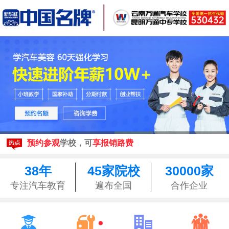
现在报名
享3500元助学金
来校参观均可享昆明
免费接站
预约参观
学校，可
享报销路费
现在报名
享3500元助学金
来校参观均可享昆明
免费接站
38年
45家院校
30000家
预约参观
学校，可
享报销路费
专注汽车教育
遍布全国
合作企业



