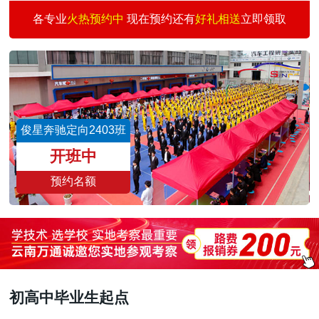
汽车新能源专修
30
3
王爱因
预约
各专业
火热预约中
现在预约还有
好礼相送
立即领取
美容快修店长班
30
3
孙 琴
预约
汽车快修快保创业
30
3
何志刚
预约
汽车涂装技术班
30
1
王景仰
预约
二手车评估师
15
3
魏志伟
预约
俊星奔驰定向2403班
新能源汽车校企班
30
3
董文亮
预约
开班中
预约名额
初高中毕业生起点