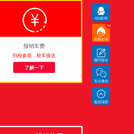
QQ咨询
44
在线咨询
报销车费
到校参观，校车接送
预约报名
了解一下
关注微信
返回顶部