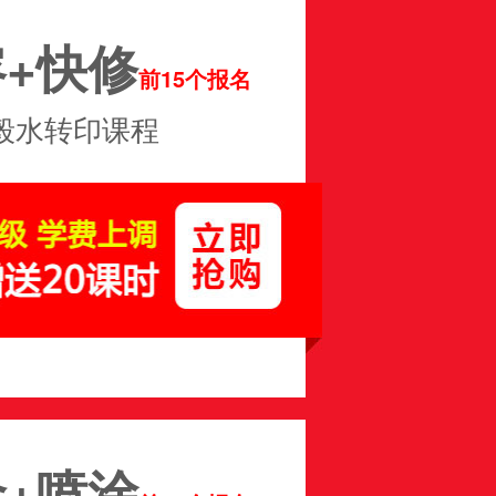
+快修
前15个报名
毂水转印课程
+喷涂