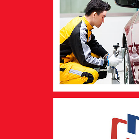
王龙
呈贡
奔宝奥诊断与
周航
版纳
奔宝奥诊断与
崔云
宣威
奔宝奥诊断与
汪思楠
楚雄
奔宝奥诊断与
何文昌
大理
汽车智能检测
莫林海
文山
汽车智能检测
邵微龙
宣威
5G智能网联汽
张坤林
文山
5G智能网联汽
谢江湖
贵州
5G智能网联汽
马成
丽江
5G智能网联汽