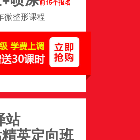
前15个报名
车微整形课程
驿站
估精英定向班