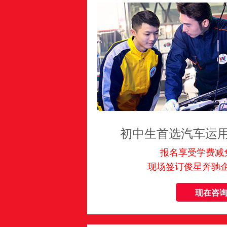
初中生首选汽车运
报名享受学费减免
现场签订俊星奔驰
现在咨