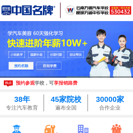
现在报名
享3500元助学金
来校参观均可享昆明
免费接站
预约参观
学校，可
享报销路费
现在报名
享3500元助学金
来校参观均可享昆明
免费接站
38年
45家院校
30000家
预约参观
学校，可
享报销路费
专注汽车教育
遍布全国
合作企业



