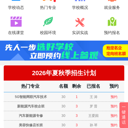
学校动态
热门专业
学校概况
就业服务




在线课堂
校园环境
实训实战
预约报名
2026年夏秋季招生计划
热门专业
名额
剩余
已报名
预约
5G智能网联汽车技术
30
1
王 涛
预约
新能源汽车校企班
30
3
罗 晋
预约
一
键
汽车新能源专修
30
3
王爱因
预约
通
话
美容快修店长班
30
3
孙 琴
预约