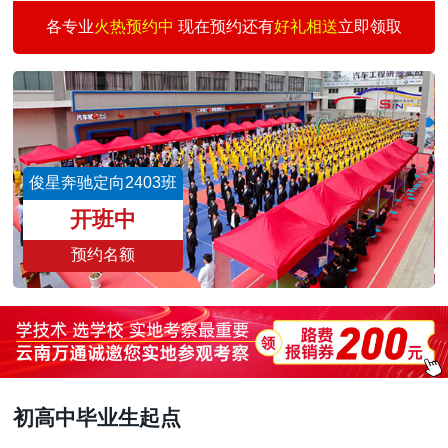
汽车快修快保创业
30
3
何志刚
预约
各专业
火热预约中
现在预约还有
好礼相送
立即领取
汽车涂装技术班
30
1
王景仰
预约
二手车评估师
15
3
魏志伟
预约
新能源汽车校企班
30
3
董文亮
预约
城轨交通与汽车商务
30
6
刘雨涛
预约
俊星奔驰定向2403班
汽车智能检测与运营
30
3
王国祥
预约
开班中
预约名额
初高中毕业生起点