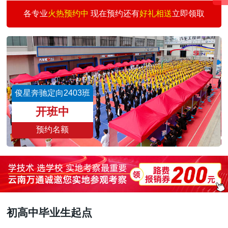
汽车快修快保创业
30
3
何志刚
预约
各专业
火热预约中
现在预约还有
好礼相送
立即领取
汽车涂装技术班
30
1
王景仰
预约
二手车评估师
15
3
魏志伟
预约
新能源汽车校企班
30
3
董文亮
预约
城轨交通与汽车商务
30
6
刘雨涛
预约
俊星奔驰定向2403班
汽车智能检测与运营
30
3
王国祥
预约
开班中
预约名额
初高中毕业生起点