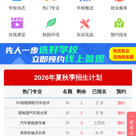
学校动态
热门专业
学校概况
就业服务




在线课堂
校园环境
实训实战
预约报名
2026年夏秋季招生计划
热门专业
名额
剩余
已报名
预约
5G智能网联汽车技术
30
1
王 涛
预约
新能源汽车校企班
30
3
罗 晋
预约
一
键
汽车新能源专修
30
3
王爱因
预约
通
话
美容快修店长班
30
3
孙 琴
预约