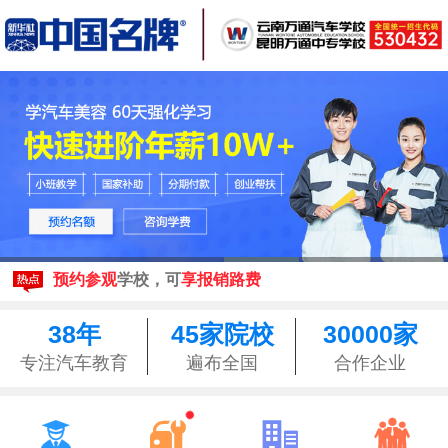
现在报名
享3500元助学金
来校参观均可享昆明
免费接站
预约参观
学校，可
享报销路费
现在报名
享3500元助学金
来校参观均可享昆明
免费接站
38年
45家院校
30000家
预约参观
学校，可
享报销路费
专注汽车教育
遍布全国
合作企业



