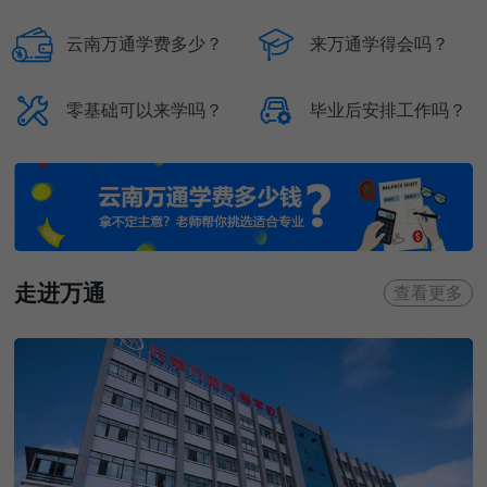


云南万通学费多少？
来万通学得会吗？


零基础可以来学吗？
毕业后安排工作吗？
走进万通
查看更多