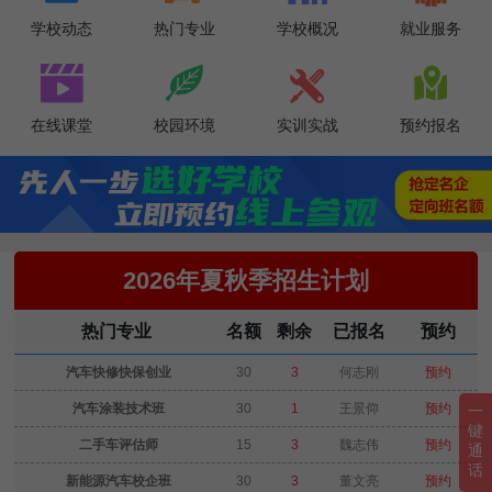
学校动态
热门专业
学校概况
就业服务




在线课堂
校园环境
实训实战
预约报名
2026年夏秋季招生计划
热门专业
名额
剩余
已报名
预约
汽车快修快保创业
30
3
何志刚
预约
汽车涂装技术班
30
1
王景仰
预约
一
键
二手车评估师
15
3
魏志伟
预约
通
话
新能源汽车校企班
30
3
董文亮
预约