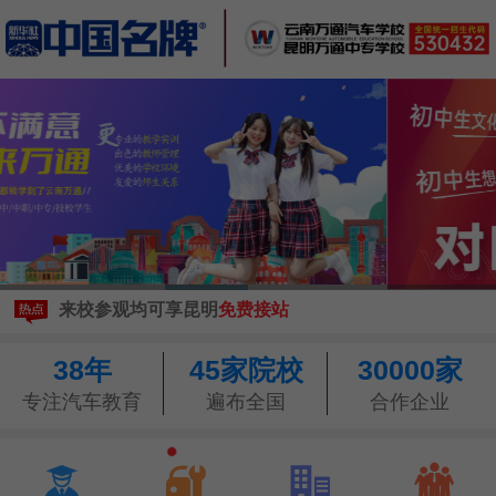
现在报名
享3500元助学金
来校参观均可享昆明
免费接站
预约参观
学校，可
享报销路费
现在报名
享3500元助学金
38年
45家院校
30000家
来校参观均可享昆明
免费接站
预约参观
学校，可
享报销路费
专注汽车教育
遍布全国
合作企业



