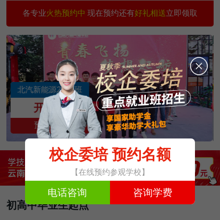
城轨交通与汽车商务
30
6
刘雨涛
预约
各专业
火热预约中
现在预约还有
好礼相送
立即领取
汽车智能检测与运营
30
3
王国祥
预约
5G智能网联汽车技术
30
1
王 涛
预约
新能源汽车校企班
30
3
罗 晋
预约
汽车新能源专修
30
3
王爱因
预约
俊星奔驰定向2403班
美容快修店长班
30
3
孙 琴
预约
开班中
预约名额
校企委培 预约名额
【在线预约参观学校】
电话咨询
咨询学费
初高中毕业生起点