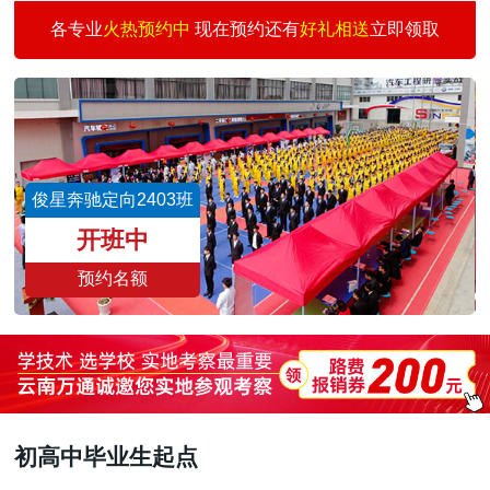
汽车快修快保创业
30
3
何志刚
预约
各专业
火热预约中
现在预约还有
好礼相送
立即领取
汽车涂装技术班
30
1
王景仰
预约
二手车评估师
15
3
魏志伟
预约
新能源汽车校企班
30
3
董文亮
预约
城轨交通与汽车商务
30
6
刘雨涛
预约
俊星奔驰定向2403班
汽车智能检测与运营
30
3
王国祥
预约
开班中
预约名额
初高中毕业生起点