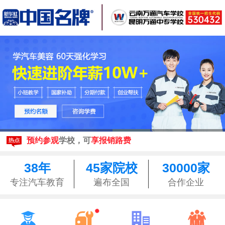
现在报名
享3500元助学金
来校参观均可享昆明
免费接站
预约参观
学校，可
享报销路费
现在报名
享3500元助学金
来校参观均可享昆明
免费接站
38年
45家院校
30000家
预约参观
学校，可
享报销路费
专注汽车教育
遍布全国
合作企业



