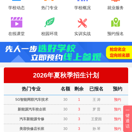
学校动态
热门专业
学校概况
就业服务




在线课堂
校园环境
实训实战
预约报名
2026年夏秋季招生计划
热门专业
名额
剩余
已报名
预约
5G智能网联汽车技术
30
1
王 涛
预约
新能源汽车校企班
30
3
罗 晋
预约
一
键
汽车新能源专修
30
3
王爱因
预约
通
话
美容快修店长班
30
3
孙 琴
预约