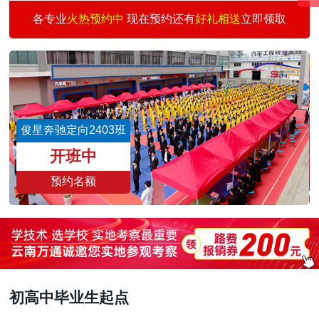
汽车快修快保创业
30
3
何志刚
预约
各专业
火热预约中
现在预约还有
好礼相送
立即领取
汽车涂装技术班
30
1
王景仰
预约
二手车评估师
15
3
魏志伟
预约
新能源汽车校企班
30
3
董文亮
预约
城轨交通与汽车商务
30
6
刘雨涛
预约
俊星奔驰定向2403班
汽车智能检测与运营
30
3
王国祥
预约
开班中
预约名额
初高中毕业生起点