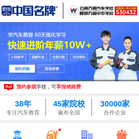
现在报名
享3500元助学金
来校参观均可享昆明
免费接站
预约参观
学校，可
享报销路费
现在报名
享3500元助学金
来校参观均可享昆明
免费接站
38年
45家院校
30000家
预约参观
学校，可
享报销路费
专注汽车教育
遍布全国
合作企业



