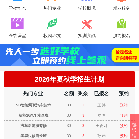
学校动态
热门专业
学校概况
就业服务




在线课堂
校园环境
实训实战
预约报名
2026年夏秋季招生计划
热门专业
名额
剩余
已报名
预约
5G智能网联汽车技术
30
1
王 涛
预约
新能源汽车校企班
30
3
罗 晋
预约
一
键
汽车新能源专修
30
3
王爱因
预约
通
话
美容快修店长班
30
3
孙 琴
预约