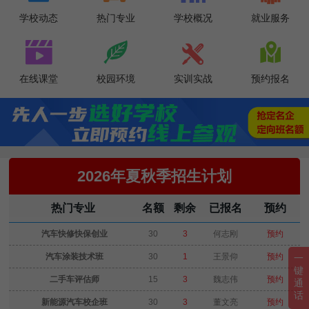
学校动态
热门专业
学校概况
就业服务




在线课堂
校园环境
实训实战
预约报名
2026年夏秋季招生计划
热门专业
名额
剩余
已报名
预约
汽车快修快保创业
30
3
何志刚
预约
汽车涂装技术班
30
1
王景仰
预约
一
键
二手车评估师
15
3
魏志伟
预约
通
话
新能源汽车校企班
30
3
董文亮
预约