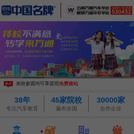
现在报名
享3500元助学金
来校参观均可享昆明
免费接站
预约参观
学校，可
享报销路费
现在报名
享3500元助学金
38年
45家院校
30000家
来校参观均可享昆明
免费接站
预约参观
学校，可
享报销路费
专注汽车教育
遍布全国
合作企业



