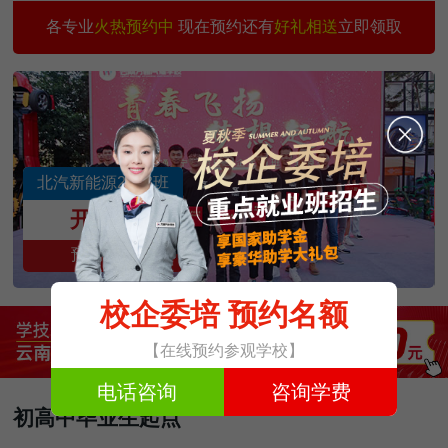
城轨交通与汽车商务
30
6
刘雨涛
预约
各专业
火热预约中
现在预约还有
好礼相送
立即领取
汽车智能检测与运营
30
3
王国祥
预约
5G智能网联汽车技术
30
1
王 涛
预约
新能源汽车校企班
30
3
罗 晋
预约
汽车新能源专修
30
3
王爱因
预约
北汽新能源2403班
美容快修店长班
30
3
孙 琴
预约
开班中
预约名额
校企委培 预约名额
【在线预约参观学校】
电话咨询
咨询学费
初高中毕业生起点