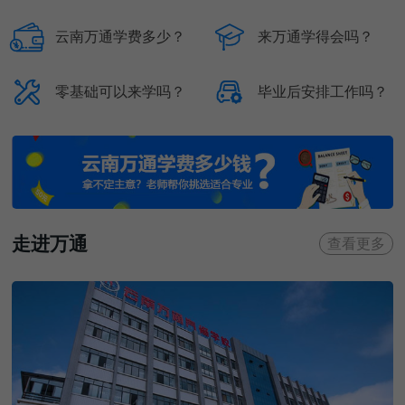


云南万通学费多少？
来万通学得会吗？


零基础可以来学吗？
毕业后安排工作吗？
走进万通
查看更多