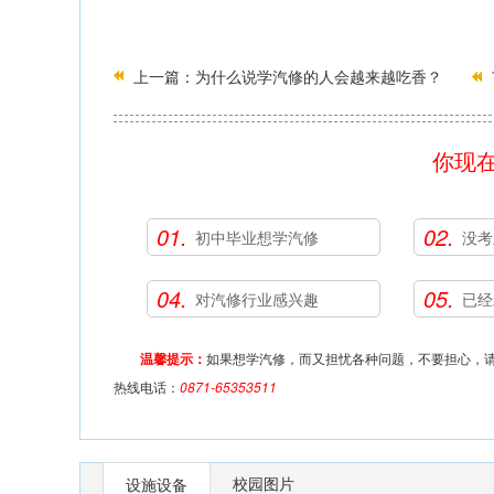
上一篇：
为什么说学汽修的人会越来越吃香？
你现
01.
02.
初中毕业想学汽修
没考
04.
05.
对汽修行业感兴趣
已经
温馨提示：
如果想学汽修，而又担忧各种问题，不要担心，请
热线电话：
0871-65353511
校园图片
设施设备