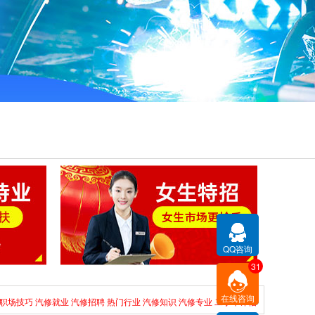
QQ咨询
31
在线咨询
职场技巧
汽修就业
汽修招聘
热门行业
汽修知识
汽修专业
二手车评估