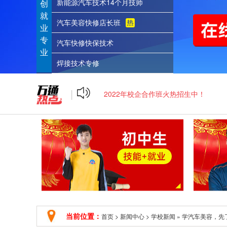
新能源汽车技术14个月技师
创
就
汽车美容快修店长班
业
专
汽车快修快保技术
学籍注册报名，招生进行中！
业
焊接技术专修
2022年校企合作班火热招生中！
|
短期创业班，火热报名中！
学籍注册报名，招生进行中！
2022年校企合作班火热招生中！
当前位置：
首页
>
新闻中心
>
学校新闻
»
学汽车美容，先