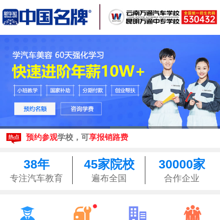
现在报名
享3500元助学金
来校参观均可享昆明
免费接站
预约参观
学校，可
享报销路费
现在报名
享3500元助学金
来校参观均可享昆明
免费接站
38年
45家院校
30000家
预约参观
学校，可
享报销路费
专注汽车教育
遍布全国
合作企业



