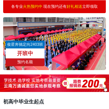
汽车快修快保创业
30
3
何志刚
预约
各专业
火热预约中
现在预约还有
好礼相送
立即领取
汽车涂装技术班
30
1
王景仰
预约
二手车评估师
15
3
魏志伟
预约
新能源汽车校企班
30
3
董文亮
预约
城轨交通与汽车商务
30
6
刘雨涛
预约
俊星奔驰定向2403班
汽车智能检测与运营
30
3
王国祥
预约
开班中
预约名额
初高中毕业生起点