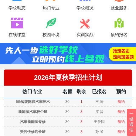
学校动态
热门专业
学校概况
就业服务




在线课堂
校园环境
实训实战
预约报名
2026年夏秋季招生计划
热门专业
名额
剩余
已报名
预约
5G智能网联汽车技术
30
1
王 涛
预约
新能源汽车校企班
30
3
罗 晋
预约
一
键
汽车新能源专修
30
3
王爱因
预约
通
话
美容快修店长班
30
3
孙 琴
预约