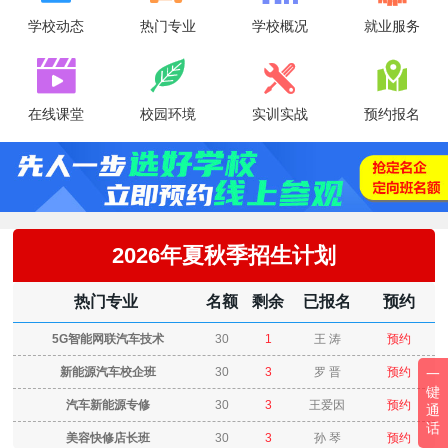
学校动态
热门专业
学校概况
就业服务




在线课堂
校园环境
实训实战
预约报名
2026年夏秋季招生计划
热门专业
名额
剩余
已报名
预约
5G智能网联汽车技术
30
1
王 涛
预约
新能源汽车校企班
30
3
罗 晋
预约
一
键
汽车新能源专修
30
3
王爱因
预约
通
话
美容快修店长班
30
3
孙 琴
预约