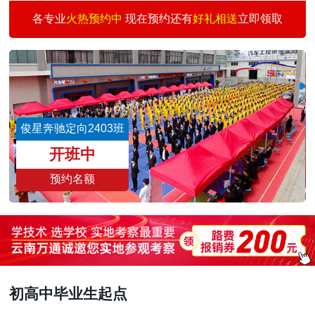
汽车快修快保创业
30
3
何志刚
预约
各专业
火热预约中
现在预约还有
好礼相送
立即领取
汽车涂装技术班
30
1
王景仰
预约
二手车评估师
15
3
魏志伟
预约
新能源汽车校企班
30
3
董文亮
预约
城轨交通与汽车商务
30
6
刘雨涛
预约
俊星奔驰定向2403班
汽车智能检测与运营
30
3
王国祥
预约
开班中
预约名额
初高中毕业生起点