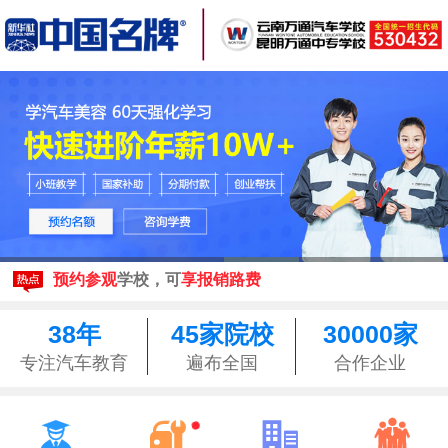
现在报名
享3500元助学金
来校参观均可享昆明
免费接站
预约参观
学校，可
享报销路费
现在报名
享3500元助学金
来校参观均可享昆明
免费接站
38年
45家院校
30000家
预约参观
学校，可
享报销路费
专注汽车教育
遍布全国
合作企业



