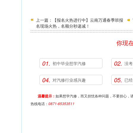
上一篇：
【报名火热进行中】云南万通春季班报
名现场火热，名额分秒递减！
你现
01.
02.
初中毕业想学汽修
没考
04.
05.
对汽修行业感兴趣
已经
温馨提示：
如果想学汽修，而又担忧各种问题，不要担心，请
热线电话：
0871-65353511