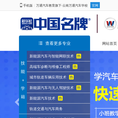
手机版
万通汽车教育旗下-云南万通汽车学校
官网
|
查看更多专业
网站首页
新能源汽车与智能网联技术
技
高端车诊断与维修工程师
能
城市轨道车辆应用技术
+
新能源汽车与无人驾驶技术
学
籍
新能源汽车技术
轨道交通与汽车商务