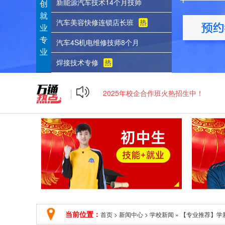
新能源汽车技术14个月技师
创
就
汽车美容快修连锁店长班
业
专
汽车4S机电维修技师8个月
业
学籍注册报名，招生进行中！
焊接技术专修
2025年校企合作班火热招生中！
|
短期创业班，火热报名中！
学籍注册报名，招生进行中！
2025年校企合作班火热招生中！
当前位置：
首页
>
新闻中心
>
学校新闻
»
【专业推荐】学